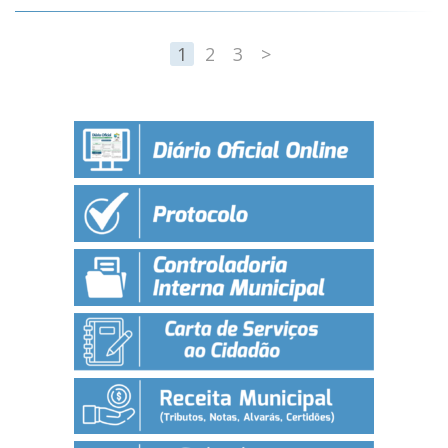
1
2
3
>