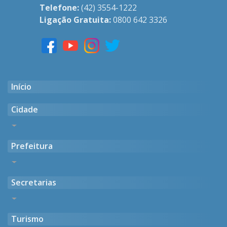
Telefone:
(42) 3554-1222
Ligação Gratuita:
0800 642 3326
Início
Cidade
Histórico
Prefeitura
Gentílico
Casarões Antigos
Endereço, Horário e Contato
Símbolos Oficiais
Secretarias
Missão, Visão e Valores
Geográfico
Antigas Administrações
Fotos
Administração Atual
Turismo
Gabinete do Prefeito