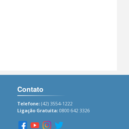
Contato
Telefone:
(42) 3554-1222
Ligação Gratuita:
0800 642 3326