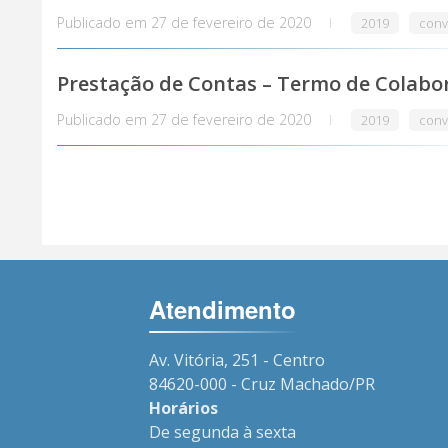
Publicado em
27 de fevereiro de 2020
2019
conv
Prestação de Contas – Termo de Colabo
Publicado em
27 de fevereiro de 2020
2019
conv
Atendimento
Av. Vitória, 251 - Centro
84620-000 - Cruz Machado/PR
Horários
De segunda à sexta