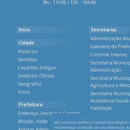
8h - 11h30 / 13h - 16h30
Início
Secretarias
Administração Atu
Cidade
Gabinete do Prefe
Histórico
Controle Interno
Gentílico
Secretaria Munici
Casarões Antigos
Administração
Símbolos Oficiais
Secretaria Munici
Geográfico
Agricultura e Mei
Fotos
Secretaria Munici
Assistência Social 
Prefeitura
Habitação
Endereço, Horário e Contato
Secretaria Munici
Missão, Visão e Valores
Nós usamos cookies e outras tecnologias 
Cultura
recomendar conteúdo de seu interesse. A
Antigas Administrações