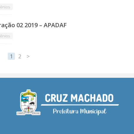
ênios
ração 02 2019 – APADAF
ênios
1
2
>