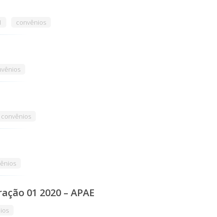
1
convênios
nvênios
convênios
ênios
ação 01 2020 – APAE
ios