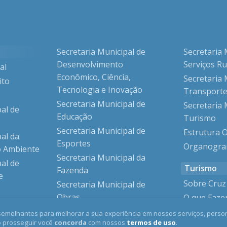
Secretaria Municipal de
Secretaria 
Desenvolvimento
Serviços Ru
al
Econômico, Ciência,
Secretaria 
ito
Tecnologia e Inovação
Transporte
Secretaria Municipal de
Secretaria 
pal de
Educação
Turismo
Secretaria Municipal de
Estrutura 
pal da
Esportes
Organogr
o Ambiente
Secretaria Municipal da
pal de
Turismo
Fazenda
e
Sobre Cru
Secretaria Municipal de
Obras
O que Faze
pal de
Machado?
Secretaria Municipal da
semelhantes para melhorar a sua experiência em nossos serviços, person
o prosseguir você
concorda
com nossos
termos de uso
.
Saúde