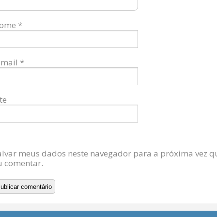
ome
*
-mail
*
te
alvar meus dados neste navegador para a próxima vez q
u comentar.