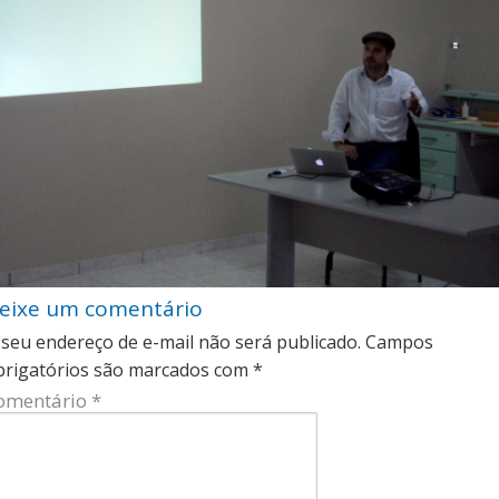
eixe um comentário
 seu endereço de e-mail não será publicado.
Campos
brigatórios são marcados com
*
omentário
*