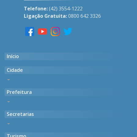
Telefone:
(42) 3554-1222
Ligação Gratuita:
0800 642 3326
Início
Cidade
Histórico
Prefeitura
Gentílico
Casarões Antigos
Endereço, Horário e Contato
Símbolos Oficiais
Secretarias
Missão, Visão e Valores
Geográfico
Antigas Administrações
Fotos
Administração Atual
Turismo