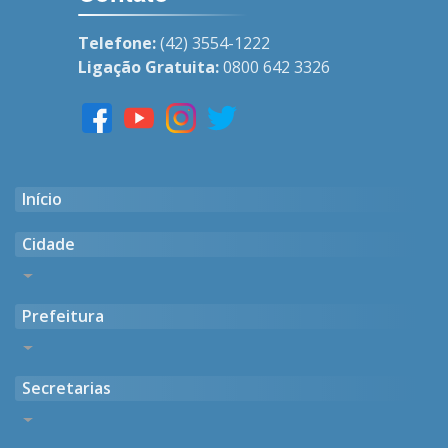
Telefone:
(42) 3554-1222
Ligação Gratuita:
0800 642 3326
Início
Cidade
Histórico
Prefeitura
Gentílico
Casarões Antigos
Endereço, Horário e Contato
Símbolos Oficiais
Secretarias
Missão, Visão e Valores
Geográfico
Antigas Administrações
Fotos
Administração Atual