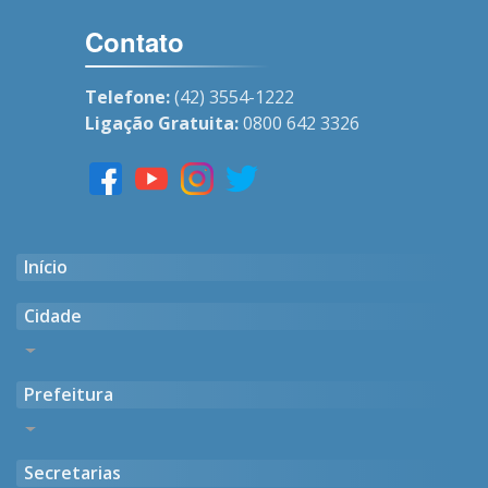
Contato
Telefone:
(42) 3554-1222
Ligação Gratuita:
0800 642 3326
Início
Cidade
Histórico
Prefeitura
Gentílico
Casarões Antigos
Endereço, Horário e Contato
Símbolos Oficiais
Secretarias
Missão, Visão e Valores