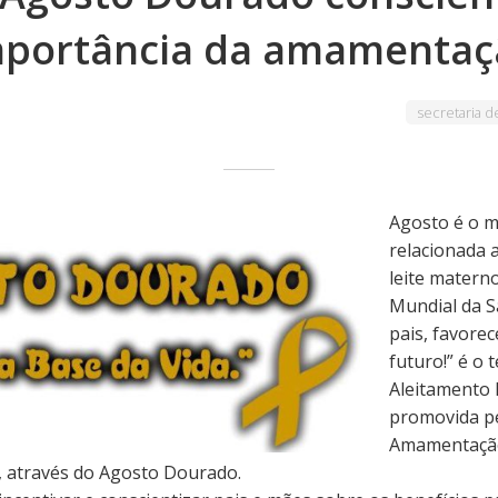
mportância da amamentaç
secretaria 
Agosto é o m
relacionada 
leite matern
Mundial da 
pais, favore
futuro!” é o
Aleitamento
promovida pe
Amamentação 
, através do Agosto Dourado.