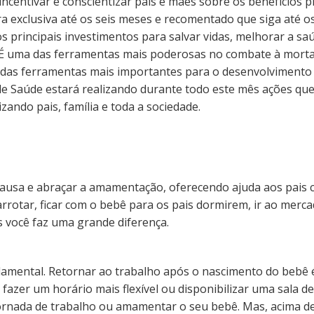
incentivar e conscientizar pais e mães sobre os benefícios
a exclusiva até os seis meses e recomentado que siga até os
principais investimentos para salvar vidas, melhorar a saú
 É uma das ferramentas mais poderosas no combate à mortali
das ferramentas mais importantes para o desenvolvimento d
de Saúde estará realizando durante todo este mês ações q
zando pais, família e toda a sociedade.
usa e abraçar a amamentação, oferecendo ajuda aos pais 
arrotar, ficar com o bebê para os pais dormirem, ir ao merca
 você faz uma grande diferença.
damental. Retornar ao trabalho após o nascimento do bebê 
el fazer um horário mais flexível ou disponibilizar uma sala
 jornada de trabalho ou amamentar o seu bebê. Mas, acima d