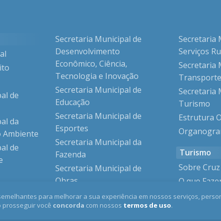
Secretaria Municipal de
Secretaria 
Desenvolvimento
Serviços Ru
al
Econômico, Ciência,
Secretaria 
ito
Tecnologia e Inovação
Transporte
Secretaria Municipal de
Secretaria 
pal de
Educação
Turismo
Secretaria Municipal de
Estrutura 
pal da
Esportes
Organogr
o Ambiente
Secretaria Municipal da
pal de
Turismo
Fazenda
e
Sobre Cru
Secretaria Municipal de
Obras
O que Faze
pal de
Machado?
Secretaria Municipal da
semelhantes para melhorar a sua experiência em nossos serviços, person
o prosseguir você
concorda
com nossos
termos de uso
.
Saúde