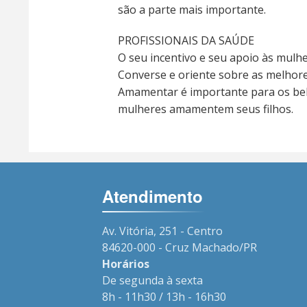
são a parte mais importante.
PROFISSIONAIS DA SAÚDE
O seu incentivo e seu apoio às mulh
Converse e oriente sobre as melhore
Amamentar é importante para os bebês
mulheres amamentem seus filhos.
Atendimento
Av. Vitória, 251 - Centro
84620-000 - Cruz Machado/PR
Horários
De segunda à sexta
8h - 11h30 / 13h - 16h30