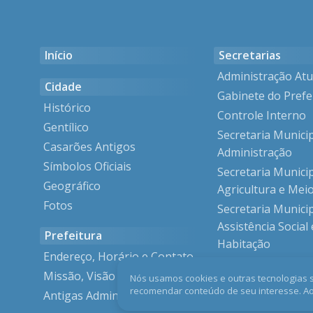
Início
Secretarias
Administração Atu
Cidade
Gabinete do Prefe
Histórico
Controle Interno
Gentílico
Secretaria Munici
Casarões Antigos
Administração
Símbolos Oficiais
Secretaria Munici
Geográfico
Agricultura e Mei
Fotos
Secretaria Munici
Assistência Social 
Prefeitura
Habitação
Endereço, Horário e Contato
Secretaria Munici
Missão, Visão e Valores
Nós usamos cookies e outras tecnologias 
Cultura
recomendar conteúdo de seu interesse. A
Antigas Administrações